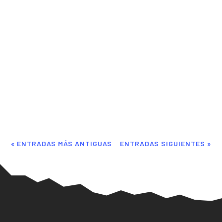
Ivan
Como bien sabéis, este fin de semana pasado se ha
celebrado el certamen por el balón de oro, donde Vinicius Jr
era uno de los favoritos a ganarlo. Sin embargo, parece ser
que Rodri, jugador del Manchester City, se llevó dicho
galardón. La verdad que...
« ENTRADAS MÁS ANTIGUAS
ENTRADAS SIGUIENTES »