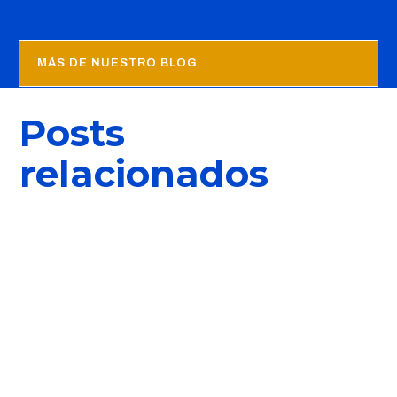
MÁS DE NUESTRO BLOG
Posts
relacionados
Ivan
Como ya sabéis, una vez sale un juego nuevo van
actualizando los bugs y problemas que los usuarios van
reportando. Ya hace unas semanas anunciamos que se lanzó