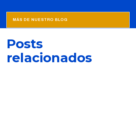
MÁS DE NUESTRO BLOG
Posts
relacionados
Ivan
Como bien sabéis, este fin de semana pasado se ha
celebrado el certamen por el balón de oro, donde Vinicius Jr
era uno de los favoritos a ganarlo. Sin embargo, parece ser