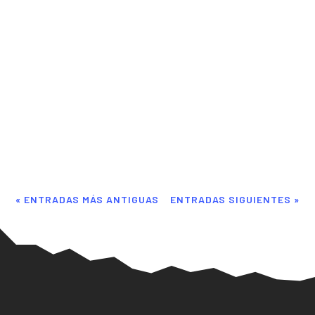
Ivan
El FC25 presenta varias mejoras respecto al FC24. Aquí os
dejo un resumen de las principales novedades y mejoras:
Modo Rush: Este es uno de los cambios más destacados. Se
trata de una modalidad de fútbol rápido 5 vs 5 en campos
más pequeños, inspirado en el fútbol de...
« ENTRADAS MÁS ANTIGUAS
ENTRADAS SIGUIENTES »