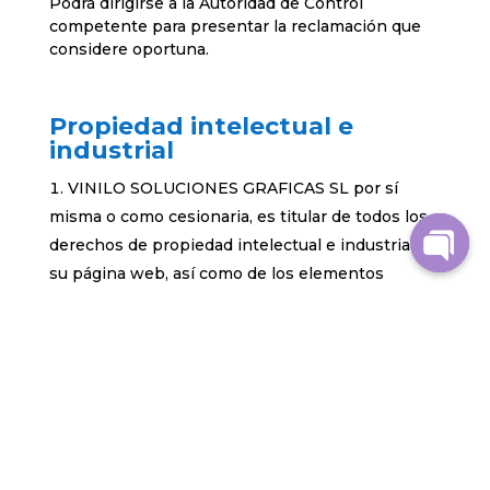
Podrá dirigirse a la Autoridad de Control
competente para presentar la reclamación que
considere oportuna.
Propiedad intelectual e
industrial
VINILO SOLUCIONES GRAFICAS SL por sí
misma o como cesionaria, es titular de todos los
derechos de propiedad intelectual e industrial de
su página web, así como de los elementos
contenidos en la misma (a título enunciativo,
imágenes, sonido, audio, vídeo, software o textos;
marcas o logotipos, combinaciones de colores,
estructura y diseño, selección de materiales
usados, programas de ordenador necesarios para
su funcionamiento, acceso y uso, etc.), titularidad
de MR. VINILO SOLUCIONES GRAFICAS SL.