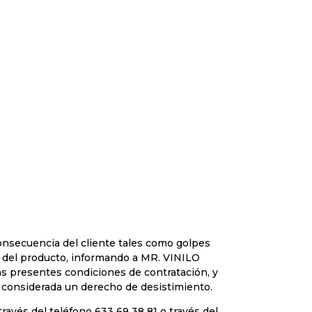
onsecuencia del cliente tales como golpes
n del producto, informando a MR. VINILO
s presentes condiciones de contratación, y
á considerada un derecho de desistimiento.
través del teléfono 633 69 38 81 o través del