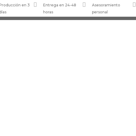



Producción en 3
Entrega en 24-48
Asesoramiento
días
horas
personal
S Y DEVOLU