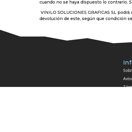
cuando no se haya dispuesto lo contrario. S
VINILO SOLUCIONES GRAFICAS SL podrá reten
devolución de este, según que condición s
In
Sobr
Avis
Térm
Polí
soci