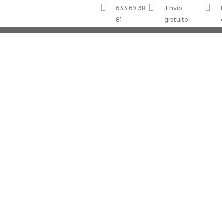



633 69 38
¡Envío
81
gratuito!
ENVÍO