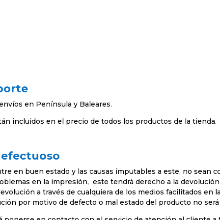
porte
nvíos en Península y Baleares.
án incluidos en el precio de todos los productos de la tienda.
defectuoso
tre en buen estado y las causas imputables a este, no sean c
problemas en la impresión, este tendrá derecho a la devolució
ución a través de cualquiera de los medios facilitados en la
olución por motivo de defecto o mal estado del producto no ser
á ponerse en contacto con el servicio de atención al cliente a 