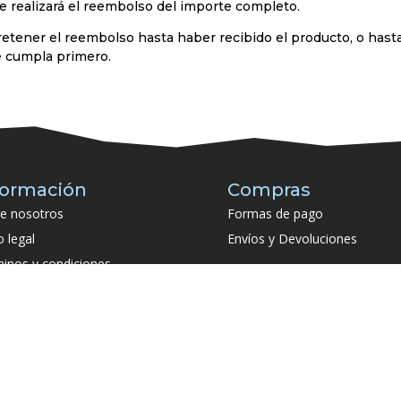
e realizará el reembolso del importe completo.
er el reembolso hasta haber recibido el producto, o hasta q
e cumpla primero.
formación
Compras
e nosotros
Formas de pago
o legal
Envíos y Devoluciones
inos y condiciones
tica de privacidad de redes
ales