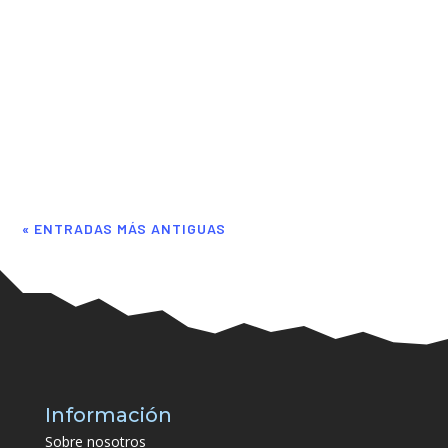
Ivan
En el artículo de hoy os traemos una serie de plantillas que
pueden ser interesantes para poder ir empezando a crear un
equipo competente. Por supuesto, todo dependerá de lo que
podamos invertir en ella y según vaya avanzando el juego y
vayamos consiguiendo nuevas...
« ENTRADAS MÁS ANTIGUAS
Información
Sobre nosotros